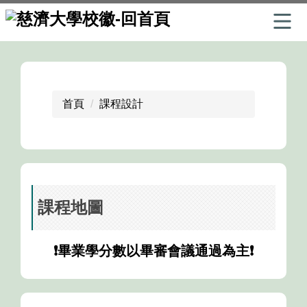
跳
到
主
要
首頁
課程設計
內
容
區
課程地圖
❗畢業學分數以畢審會議通過為主❗