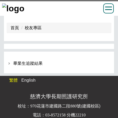
跳
到
首頁
校友專區
主
要
內
容
區
畢業生追蹤結果
繁體
English
慈濟大學長期照護研究所
校址：
970花蓮市建國路二段880號(
建國校區)
電話：03-8572158 分機22210