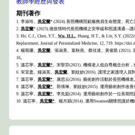
教師學經歷與發表
期刊著作
1. 李淑玲、
吳宏蘭
* (2024).長照機構照顧服務員生命態度、死
2.
吳宏蘭
* (2023).後疫情時代長照機構之安寧緩和照護溝通—護
3. Ho, C.J., Chen, Y.T.,
Wu, H.L.
, Huang, H.T., & Lin, S.Y. (2022)
Replacement, Journal of Personalized Medicine, 12, 719. https://d
4. 楊珉珊、
吳宏蘭
、張淑美、葉秋燕、蔡佳達、黃俊凱 (2021)
16。
5. 溫芯寧、
吳宏蘭*
、宋聖芬(2021). 機構老人低自尊概念分析，榮總護理，3
6. 宋宜盉、鐘淑英、
吳宏蘭
、劉紋妙(2016). 護理之家護理人員
7. 溫芯寧、
吳宏蘭*
、康思云(2016). 藝術創作活動於長照機構老
8. 溫芯寧、
吳宏蘭*
、郭倩琳、劉紋妙(2015). 運用藝術創作改
9. 溫芯寧、
吳宏蘭*
、李先茹(2014). 運用藝術創作於一位長期
10. 溫芯寧、
吳宏蘭*
、楊月穎(2014). 運用Swanson關懷照護