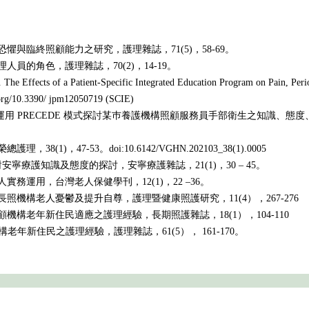
亡恐懼與臨終照顧能力之研究，護理雜誌，71(5)，58-69。
理人員的角色，護理雜誌，70(2)，14-19。
. The Effects of a Patient-Specific Integrated Education Program on Pain, Per
oi.org/10.3390/ jpm12050719 (SCIE)
. 運用 PRECEDE 模式探討某巿養護機構照顧服務員手部衛生之知識、態
8(1)，47-53。doi:10.6142/VGHN.202103_38(1).0005
對安寧療護知識及態度的探討，安寧療護雜誌，21(1)，30 – 45。
人實務運用，台灣老人保健學刊，12(1)，22 –36。
善長照機構老人憂鬱及提升自尊，護理暨健康照護研究，11(4），267-276
照顧機構老年新住民適應之護理經驗，長期照護雜誌，18(1），104-110
於機構老年新住民之護理經驗，護理雜誌，61(5）， 161-170。