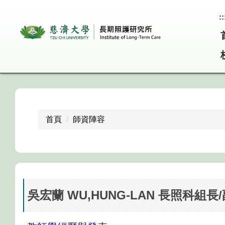
跳
::
到
主
要
內
容
區
首頁
師資陣容
吳宏蘭 WU,HUNG-LAN 長照科組長