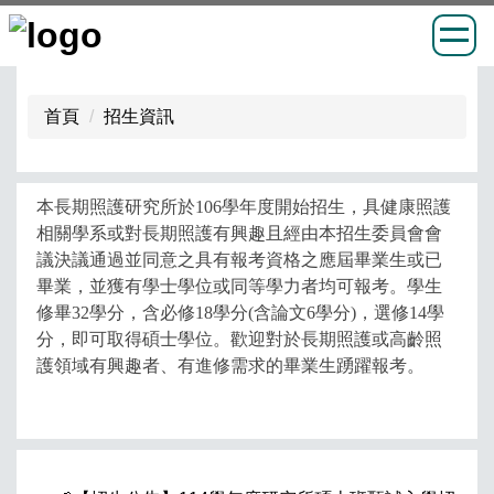
跳
到
首頁
招生資訊
主
要
內
本長期照護研究所於
106
學年度開始招生，具健康照護
容
相關學系
或對長期照護有興趣且經由本招生委員會會
區
議決議通過並同意之具有報考資格之應屆畢業生或已
畢業，並獲有學士學位或同等學力者均可報考。學生
修畢
32
學分，含必修
18
學分
(
含論文
6
學分
)
，選修
14
學
分，即可取得碩士學位。歡迎對於長期照護或高齡照
護領域有興趣者、有進修需求的畢業生踴躍報考。