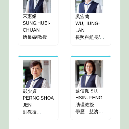
宋惠娟
吳宏蘭
SUNG,HUEI-
WU,HUNG-
CHUAN
LAN
所長/
副教授
長照科組長/副
學歷：澳洲昆
教授
士蘭科技大學
學歷：美國德
護理學院 護理
州大學奧斯汀
哲學博士
分校
研究室：智耕
護理與健康學
樓363-2
院 護理哲學博
(長期照護研究
士
蘇信鳳 SU,
彭少貞
所-
所長辦公室)
研究室：智耕
HSIN- FENG
PERNG,SHOA-
分機：22213
樓260
助理教授
JEN
信箱：
分機：22441
學歷：慈濟大
副教授
sung@gms.tcu.edu.tw
信箱：
學醫學科學研
學歷：美國辛
研究專長：長
hunglan@gms.tcu.edu.tw
究所
辛那堤大學
期照護、失智
研究專長：安