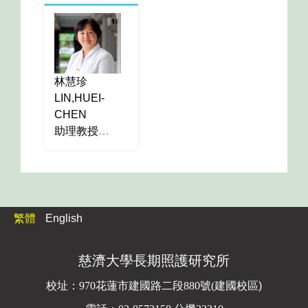
博士
護理與健康學
症介入、老人
寧護理(生命末
研究室：智耕
院 護理哲學博
護理、實證健
期照護)
、老人
樓360-2
士
康照護
照護、長期照
分機：22146
研究室：智耕
Pure
專家人才
護、衛生教育
信箱：
樓432
庫系統
：
http
專家人才
Pure
林慧珍
ss205@gms.tcu.edu.tw
分機：22438
s://tcu.elsevier
庫系統
：
http
LIN,HUEI-
研究專長：失
信箱：
pure.com/zh/p
s://tcu.elsevierp
CHEN
智症照護、長
jen@gms.tcu.edu.tw
ersons/huei-ch
助理教授
ure.com/zh/per
期照護、問卷
研究專長：健
uan-sung
學歷：國立成
sons/hung-lan-
調查法
康促進介入、
功大學
wu
專家人才
工具發展、壓
Pure
健康照護研究
力與因應
庫系統
：
http
所物理治療組
專家人才
Pure
s://tcu.elsevierp
博士
繁體
English
庫系統
：
學術著作
http
ure.com/zh/per
研究室：智耕
s://tcu.elsevierp
sons/hsin-feng-s
樓229
學術著作
慈濟大學長期照護研究所
ure.com/zh/per
u
分機：22400
sons/shoa-jen-p
信箱：
校址：
970花蓮市建國路二段880號(
建國校區)
erng
hueichen@gms.tcu.edu.tw
學術著作